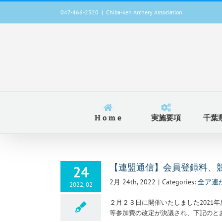
Skip
047-466-2320
|
Chiba-ken Archery Association
to
content
H o m e
実施要項
千葉
24
【連盟通信】会員登録料、
2月 24th, 2022
|
Categories:
全ア連
2022, 02
２月２３日に開催いたしました2021
等参加費の改定が決議され、下記のと