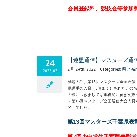
会員登録料、競技会等参加
24
【連盟通信】マスターズ通
2月 24th, 2022
|
Categories:
県ア協
2022, 02
標題の件、第13回マスターズ全国通
県選手の入賞（8位まで）された方の
の楯につきましては事務局に届き次第
・第13回マスターズ全国通信大会入
名 でした。
第13回マスターズ千葉県表
第7回小中学生千葉県表彰者