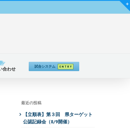
試合システム
E N T R Y
い合わせ
最近の投稿
【立順表】第３回 県ターゲット
公認記録会（8/9開催）