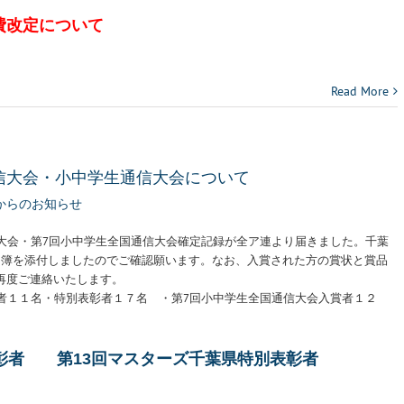
費改定について
Read More
信大会・小中学生通信大会について
からのお知らせ
信大会・第7回小中学生全国通信大会確定記録が全ア連より届きました。千葉
名簿を添付しましたのでご確認願います。なお、入賞された方の賞状と賞品
再度ご連絡いたします。
賞者１１名・特別表彰者１７名 ・第7回小中学生全国通信大会入賞者１２
彰者
第13回マスターズ千葉県特別表彰者