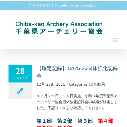
Skip
047-466-2320
|
Chiba-ken Archery Association
to
content
28
【確定記録】12/25-26国体強化記録
会
2021, 12
12月 28th, 2021
|
Categories:
試合結果
１２月２５日・２６日実施、令和３年度千葉県ア
ーチェリー協会国体強化記録会の成績が確定しま
した。下記リンクより確認してください。
第１部
第２部
第３部
第４部