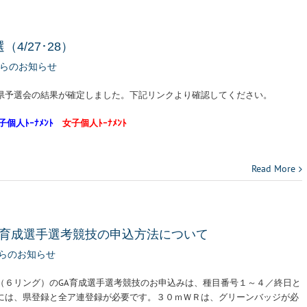
4/27･28）
らのお知らせ
県予選会の結果が確定しました。下記リンクより確認してください。
子個人ﾄｰﾅﾒﾝﾄ
女子個人ﾄｰﾅﾒﾝﾄ
Read More
ＧＡ育成選手選考競技の申込方法について
らのお知らせ
（６リング）のGA育成選手選考競技のお申込みは、種目番号１～４／終日と
には、県登録と全ア連登録が必要です。３０ｍＷＲは、グリーンバッジが必