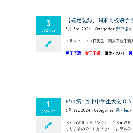
3
【確定記録】関東高校県予選（
5月 3rd, 2024
|
Categories:
県ア協か
2024, 05
４月２７・２８日実施、関東高校千葉
男子予選
女子予選
団体ﾄｰﾅﾒﾝﾄ
男
1
5/11第1回小中学生大会
5月 1st, 2024
|
Categories:
県ア協か
2024, 05
３０ｍＷＲ（６リング）、１８ｍＷＲ
なりますのでご注意下さい。お申込み