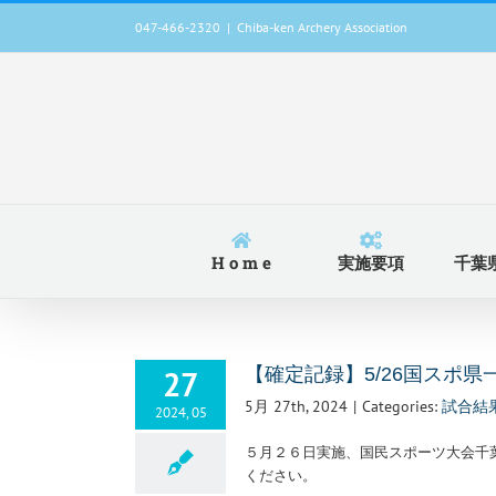
Skip
047-466-2320
|
Chiba-ken Archery Association
to
content
H o m e
実施要項
千葉
27
【確定記録】5/26国スポ
5月 27th, 2024
|
Categories:
試合結
2024, 05
５月２６日実施、国民スポーツ大会千
ください。