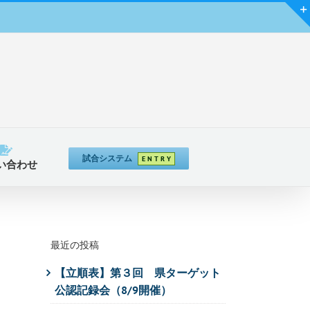
試合システム
E N T R Y
い合わせ
最近の投稿
【立順表】第３回 県ターゲット
公認記録会（8/9開催）