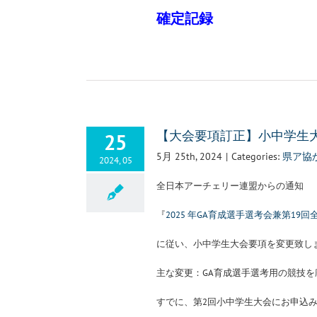
確定記録
25
【大会要項訂正】小中学生
5月 25th, 2024
|
Categories:
県ア協
2024, 05
全日本アーチェリー連盟からの通知
『
2025 年GA育成選手選考会兼第
に従い、小中学生大会要項を変更致し
主な変更：GA育成選手選考用の競技
すでに、第2回小中学生大会にお申込