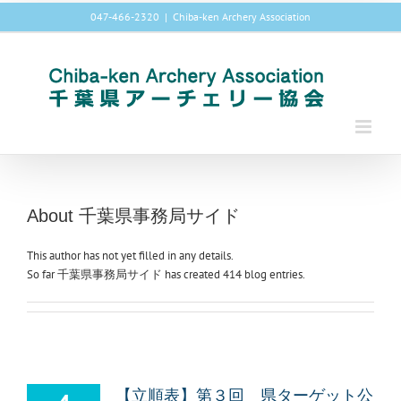
Skip
047-466-2320
|
Chiba-ken Archery Association
to
content
About
千葉県事務局サイド
This author has not yet filled in any details.
So far 千葉県事務局サイド has created 414 blog entries.
【立順表】第３回 県ターゲット公