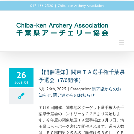
Skip
047-466-2320
|
Chiba-ken Archery Association
to
content
26
【開催通知】関東ＴＡ選手権千葉県
予選会（7/6開催）
2025, 06
6月 26th, 2025
|
Categories:
県ア協からのお
知らせ
,
関ア連からのお知らせ
７月６日開催、関東地区ターゲット選手権大会千
葉県予選会のエントリーを２２日より開始しま
す。今年度の関東地区ＴＡ選手権は８月３日、埼
玉県はらっパーク宮代で開催されます。選考人数
は、ＲＣ部門男女各５名（昨年は各３名）、ＣＰ