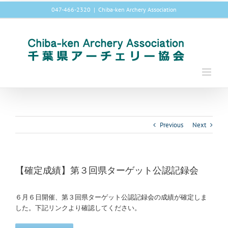
Skip
047-466-2320
|
Chiba-ken Archery Association
to
content
Previous
Next
【確定成績】第３回県ターゲット公認記録会
６月６日開催、第３回県ターゲット公認記録会の成績が確定しま
した。下記リンクより確認してください。