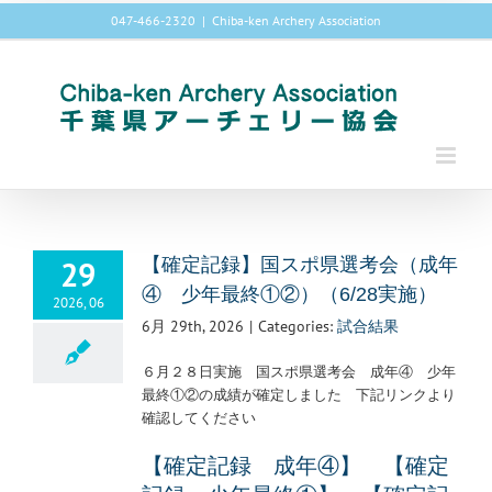
Skip
047-466-2320
|
Chiba-ken Archery Association
to
content
29
【確定記録】国スポ県選考会（成年
④ 少年最終①②）（6/28実施）
2026, 06
6月 29th, 2026
|
Categories:
試合結果
６月２８日実施 国スポ県選考会 成年④ 少年
最終①②の成績が確定しました 下記リンクより
確認してください
【確定記録 成年④】
【確定