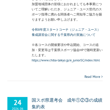
加盟地域団体の皆様におかれましても本事業につ
いてご理解いただき、ジュニア・ユース世代のス
ポーツ指導に携わる関係者へご周知等ご協力を賜
りますようお願い申し上げます。
令和8年度スタートコーチ（ジュニア・ユース）
養成講習会に関する千葉県内の実施について
※各コースの開催要項や申込開始、コースの追
加・変更等は千葉県スポーツ協会HPで随時更新い
たします。
https://www.chiba-taikyo.jp/e_juniorSC/index.html
Read More
24
国スポ県選考会 成年①②③の成績
集約表
2026, 06