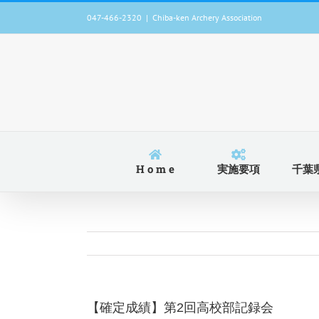
Skip
047-466-2320
|
Chiba-ken Archery Association
to
content
H o m e
実施要項
千葉
【確定成績】第2回高校部記録会