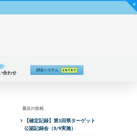
試合システム
E N T R Y
い合わせ
最近の投稿
【確定記録】第3回県ターゲット
公認記録会（8/9実施）