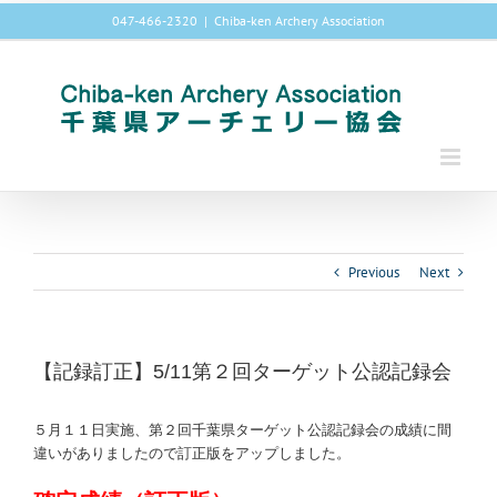
Skip
047-466-2320
|
Chiba-ken Archery Association
to
content
Previous
Next
【記録訂正】5/11第２回ターゲット公認記録会
５月１１日実施、第２回千葉県ターゲット公認記録会の成績に間
違いがありましたので訂正版をアップしました。