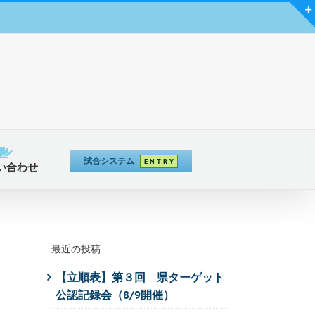
試合システム
E N T R Y
い合わせ
最近の投稿
【立順表】第３回 県ターゲット
公認記録会（8/9開催）