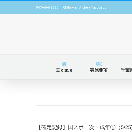
Skip
047-466-2320
|
Chiba-ken Archery Association
to
content
H o m e
実施要項
千葉
【確定記録】国スポ一次・成年①（5/25