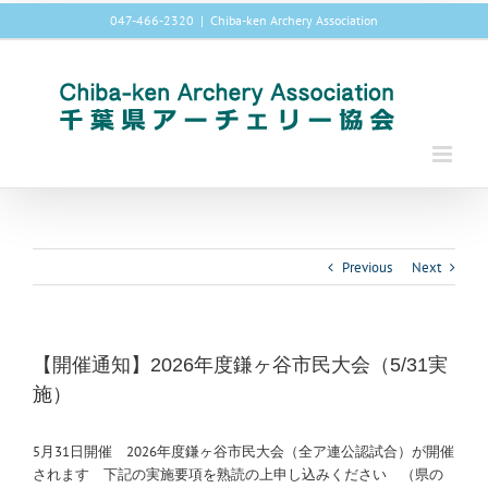
Skip
047-466-2320
|
Chiba-ken Archery Association
to
content
Previous
Next
【開催通知】2026年度鎌ヶ谷市民大会（5/31実
施）
5月31日開催 2026年度鎌ヶ谷市民大会（全ア連公認試合）が開催
されます 下記の実施要項を熟読の上申し込みください （県の